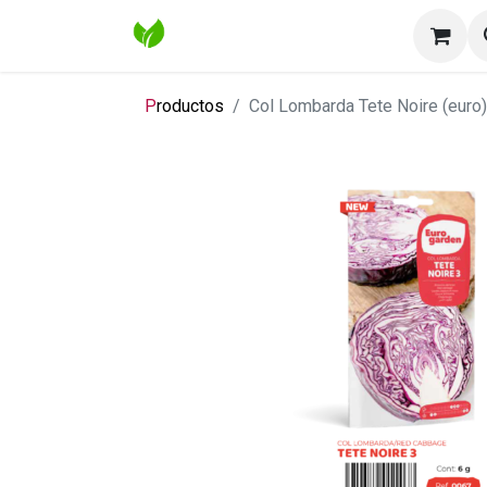
Inicio
Tienda
Contáctenos
Bl
P
roductos
Col Lombarda Tete Noire (euro)