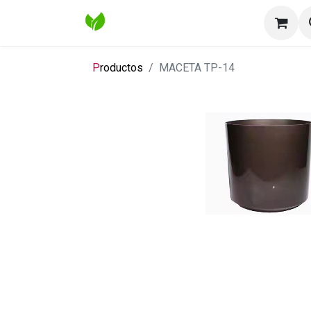
Inicio
Tienda
Contáctenos
Bl
P
roductos
MACETA TP-14