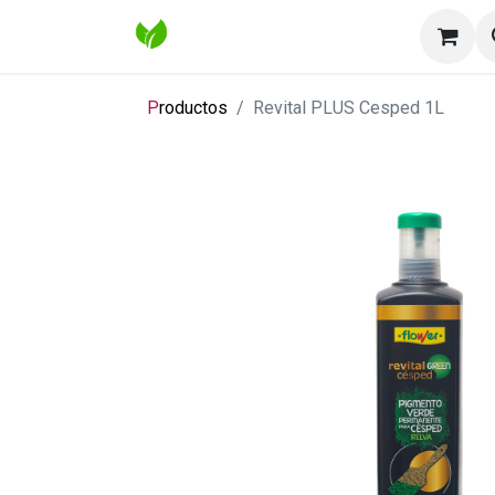
Inicio
Tienda
Contáctenos
Bl
P
roductos
Revital PLUS Cesped 1L