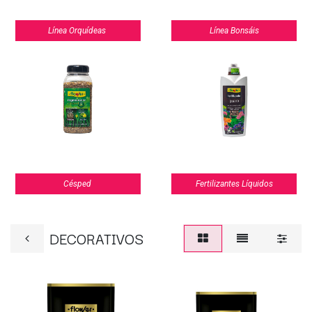
Línea Orquídeas
Línea Bonsáis
Césped
Fertilizantes Líquidos
DECORATIVOS