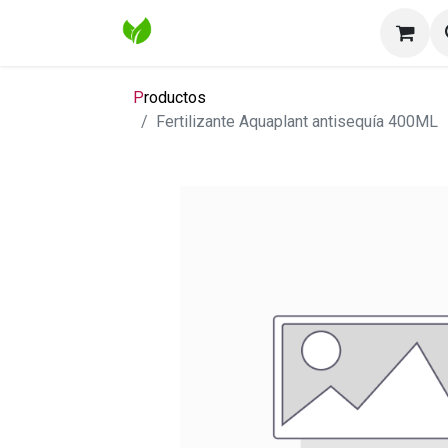
Inicio
Tienda
Contáctenos
Bl
P
roductos
Fertilizante Aquaplant antisequía 400ML