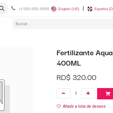
og
+1 555-555-5556
English (US)
|
Español (
Fertilizante Aqua
400ML
RD$
320.00
Añadir a lista de deseos