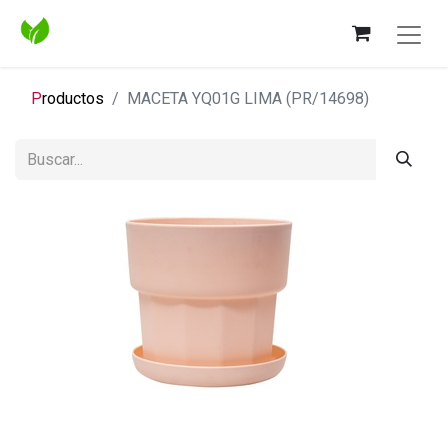
P
roductos
MACETA YQ01G LIMA (PR/14698)