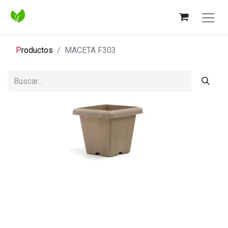
P
roductos
MACETA F303