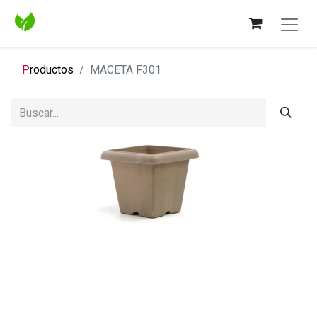
P
roductos
MACETA F301