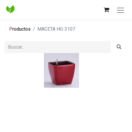
P
roductos
MACETA HG-3107