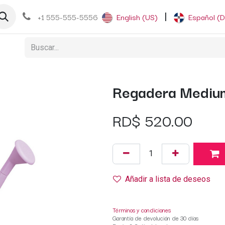
og
+1 555-555-5556
English (US)
|
Español (
Regadera Medium
RD$
520.00
Añadir a lista de deseos
Términos y condiciones
Garantía de devolución de 30 días