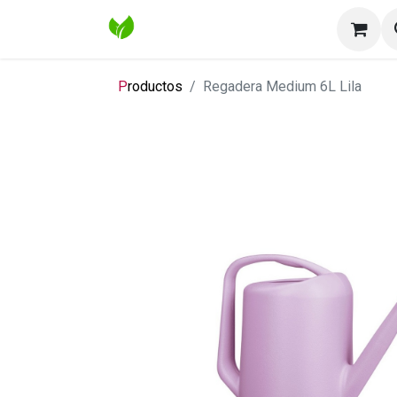
Inicio
Tienda
Contáctenos
Bl
P
roductos
Regadera Medium 6L Lila