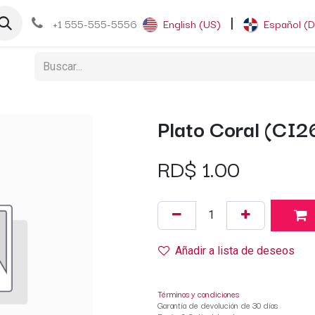
og
+1 555-555-5556
English (US)
|
Español (
Plato Coral (CI
RD$
1.00
Añadir a lista de deseos
Términos y condiciones
Garantía de devolución de 30 días