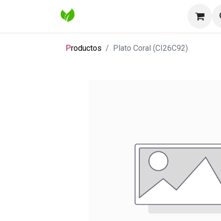
Inicio
Tienda
Contáctenos
Bl
P
roductos
Plato Coral (CI26C92)