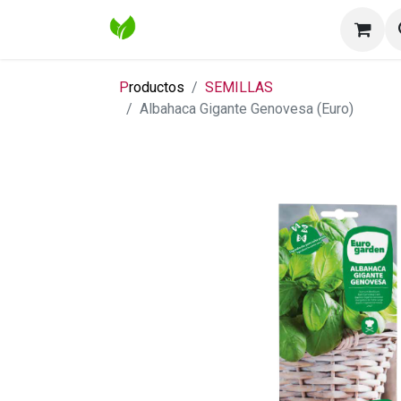
Inicio
Tienda
Contáctenos
Bl
P
roductos
SEMILLAS
Albahaca Gigante Genovesa (Euro)