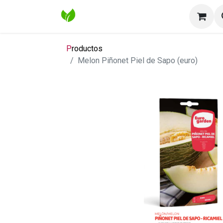
Inicio
Tienda
Contáctenos
Bl
P
roductos
Melon Piñonet Piel de Sapo (euro)