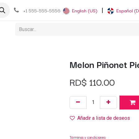
og
+1 555-555-5556
English (US)
|
Español (
Melon Piñonet Pi
RD$
110.00
Añadir a lista de deseos
Términos y condiciones