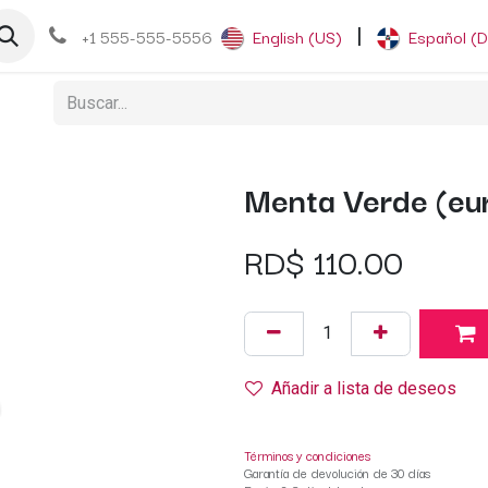
og
+1 555-555-5556
English (US)
|
Español (
Menta Verde (eu
RD$
110.00
Añadir a lista de deseos
Términos y condiciones
Garantía de devolución de 30 días