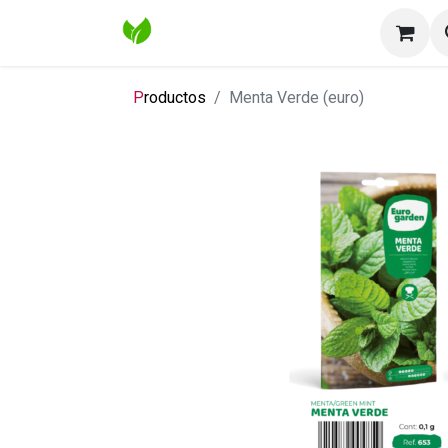
Inicio
Tienda
Contáctenos
Bl
P
roductos
Menta Verde (euro)