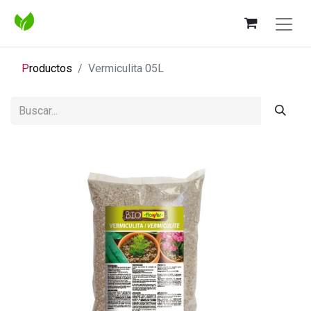
P
roductos
Vermiculita 05L