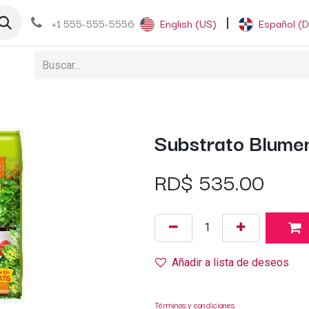
og
+1 555-555-5556
English (US)
|
Español (
Substrato Blume
RD$
535.00
Añadir a lista de deseos
Términos y condiciones