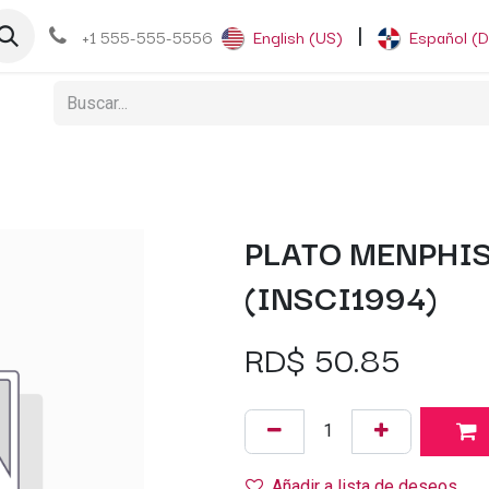
og
+1 555-555-5556
English (US)
|
Español (
PLATO MENPHIS
(INSCI1994)
RD$
50.85
Añadir a lista de deseos