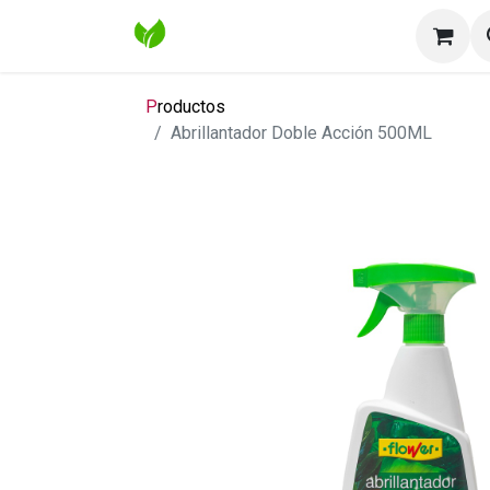
Inicio
Tienda
Contáctenos
Bl
P
roductos
Abrillantador Doble Acción 500ML