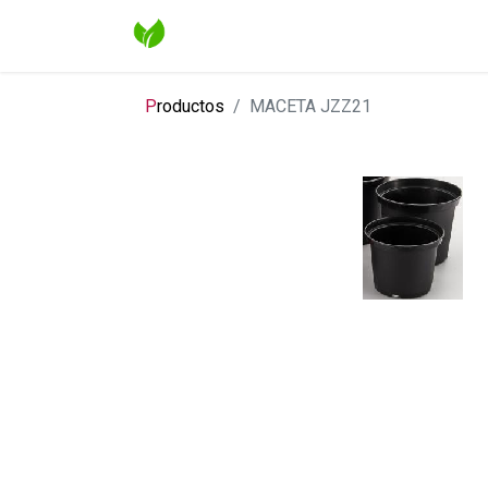
Inicio
Shop
Contáctenos
Blog
P
roductos
MACETA JZZ21